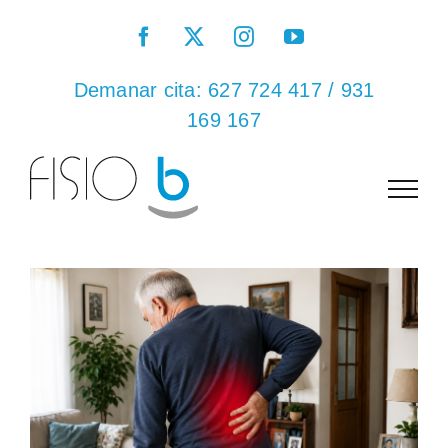
Skip
Facebook
X
Instagram
YouTube
to
content
Demanar cita:
627 724 417
/
931
169 167