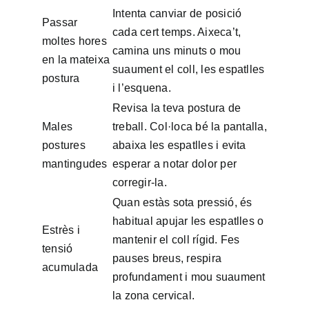
Intenta canviar de posició
Passar
cada cert temps. Aixeca’t,
moltes hores
camina uns minuts o mou
en la mateixa
suaument el coll, les espatlles
postura
i l’esquena.
Revisa la teva postura de
Males
treball. Col·loca bé la pantalla,
postures
abaixa les espatlles i evita
mantingudes
esperar a notar dolor per
corregir-la.
Quan estàs sota pressió, és
habitual apujar les espatlles o
Estrès i
mantenir el coll rígid. Fes
tensió
pauses breus, respira
acumulada
profundament i mou suaument
la zona cervical.