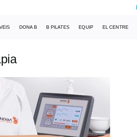
VEIS
DONA B
B PILATES
EQUIP
EL CENTRE
àpia