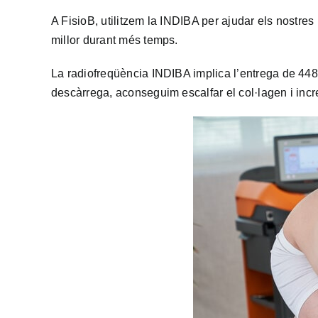
A FisioB, utilitzem la INDIBA per ajudar els nostre
millor durant més temps.
La radiofreqüència INDIBA implica l’entrega de 448
descàrrega, aconseguim escalfar el col·lagen i incre