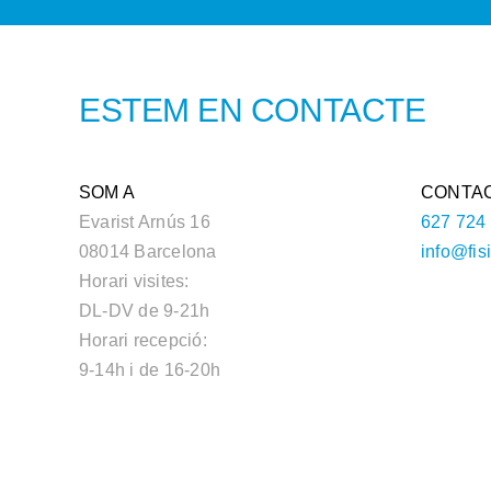
ESTEM EN CONTACTE
SOM A
CONTA
Evarist Arnús 16
627 724
08014 Barcelona
info@fis
Horari visites:
DL-DV de 9-21h
Horari recepció:
9-14h i de 16-20h