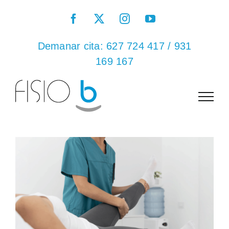
Saltar
Facebook
X
Instagram
YouTube
al
contenido
Demanar cita:
627 724 417
/
931
169 167