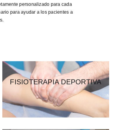
pletamente personalizado para cada
ario para ayudar a los pacientes a
s.
FISIOTERAPIA
FISIOTERAPIA DEPORTIVA
OSTEOPATÍA
FIS