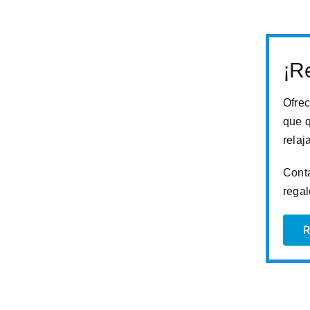
¡Re
Ofrec
que q
relaj
Conta
regal