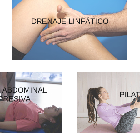
PUNCIÓN SECA
DRENAJE LINFÁTICO
A ABDOMINAL
GIMNASIA ABDO
PILA
PRESIVA
HIPOPRESI