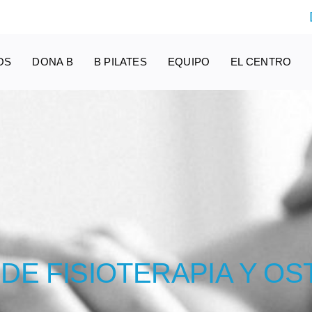
OS
DONA B
B PILATES
EQUIPO
EL CENTRO
DE FISIOTERAPIA Y OS