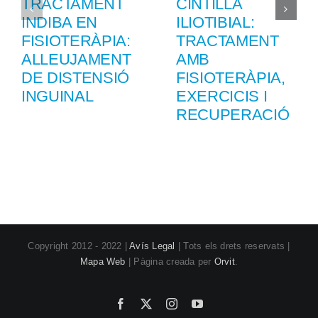
TRACTAMENT
CINTILLA
INDIBA EN
ILIOTIBIAL:
FISIOTERÀPIA:
TRACTAMENT
ALLEUJAMENT
AMB
DE DISTENSIÓ
FISIOTERÀPIA,
INGUINAL
EXERCICIS I
RECUPERACIÓ
Copyright 2012 - 2022 |
Avís Legal
| Tots els drets reservats |
Mapa Web
| Pàgina creada per
Orvit
.
Facebook
X
Instagram
YouTube