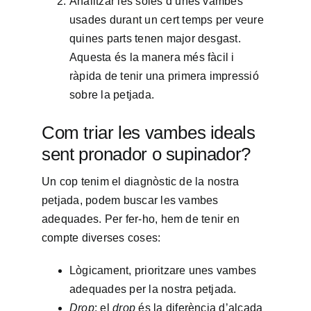
Analitzar les soles d’unes vambes
usades durant un cert temps per veure
quines parts tenen major desgast.
Aquesta és la manera més fàcil i
ràpida de tenir una primera impressió
sobre la petjada.
Com triar les vambes ideals
sent pronador o supinador?
Un cop tenim el diagnòstic de la nostra
petjada, podem buscar les vambes
adequades. Per fer-ho, hem de tenir en
compte diverses coses:
Lògicament, prioritzare unes vambes
adequades per la nostra petjada.
Drop
: el
drop
és la diferència d’alçada