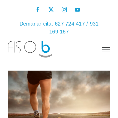
Skip
Facebook
X
Instagram
YouTube
to
content
Demanar cita:
627 724 417
/
931
169 167