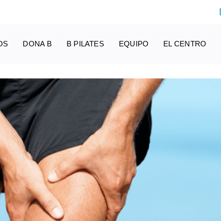
OS
DONA B
B PILATES
EQUIPO
EL CENTRO