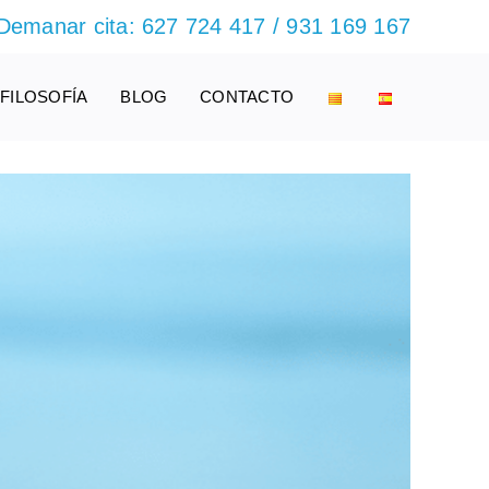
Demanar cita:
627 724 417
/
931 169 167
FILOSOFÍA
BLOG
CONTACTO