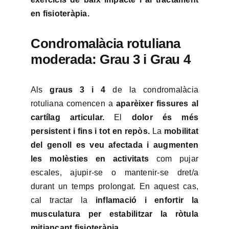
en fisioteràpia.
Condromalàcia rotuliana
moderada: Grau 3 i Grau 4
Als
graus 3 i 4
de la condromalàcia
rotuliana comencen a
aparèixer fissures al
cartílag articular.
El
dolor és més
persistent i fins i tot en repòs.
La
mobilitat
del genoll es veu afectada i augmenten
les molèsties en activitats
com pujar
escales, ajupir-se o mantenir-se dret/a
durant un temps prolongat. En aquest cas,
cal tractar la
inflamació i enfortir la
musculatura per estabilitzar la ròtula
mitjançant fisioteràpia.