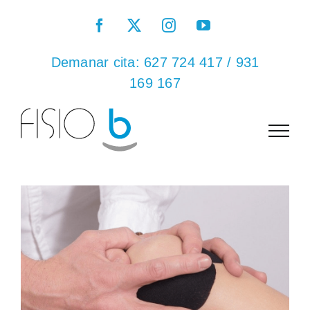
Skip
Facebook
X
Instagram
YouTube
to
content
Demanar cita:
627 724 417
/
931
169 167