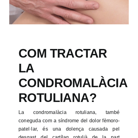
COM TRACTAR
LA
CONDROMALÀCIA
ROTULIANA?
La condromalàcia rotuliana, també
coneguda com a síndrome del dolor fèmoro-
patel·lar, és una dolença causada pel
desgast del cartílag rotulià de la part